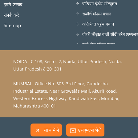
पोडियम इंडोर सॉल्यूशन
हमारे उत्पाद
संकीर्ण मॉडल मचान
संपर्क करें
अतिरिक्त पहुंच मचान
Sitemap
दोहरी चौड़ाई वाली सीढ़ी फ़्रेम (एमएल
इको-जेड मॉडल मचान
सीढ़ी मचान के बिना
NOIDA : C 108, Sector 2, Noida, Uttar Pradesh, Noida,
Z- प्रकार मचान
Uttar Pradesh â 201301
सीढ़ी मॉडल मचान
MUMBAI : Office No. 303, 3rd Floor, Gundecha
ब्रिज मचान प्रणाली
Industrial Estate, Near Growelâs Mall, Akurli Road,
एकल चौड़ाई सीढ़ी फ़्रेम (एमएलएन)
Western Express Highway, Kandiwali East, Mumbai,
कैंटिलीवर मचान प्रणाली
Maharashtra 400101
जांच भेजें
एसएमएस भेजें