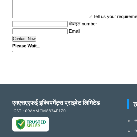
Tell us your requireme
मोबाइल number
Email
Please Wait...
`
एमएसएएफई इक्विपमेंट्स प्राइवेट लिमिटेड
त
GST : 09AAMCM8834F1Z0