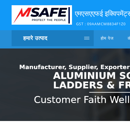
एमएसएएफई इक्विपमेंट्स
GST : 09AAMCM8834F1Z0
हमारे उत्पाद
होम पेज
क