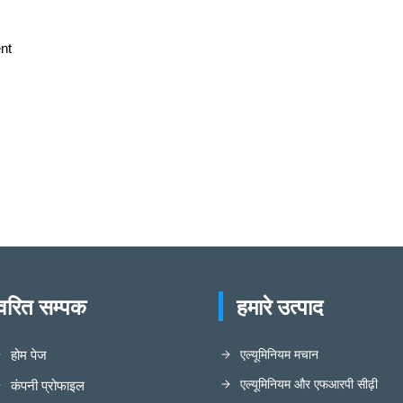
nt
्वरित सम्पक
हमारे उत्पाद
होम पेज
एल्यूमिनियम मचान
एल्यूमिनियम और एफआरपी सीढ़ी
कंपनी प्रोफाइल